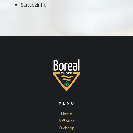
Sertãozinho
MENU
Home
A fábrica
O chopp