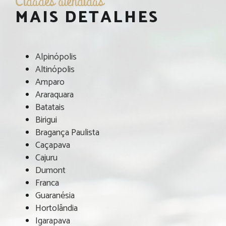
Cidades atendidas
MAIS DETALHES
Alpinópolis
Altinópolis
Amparo
Araraquara
Batatais
Birigui
Bragança Paulista
Caçapava
Cajuru
Dumont
Franca
Guaranésia
Hortolândia
Igarapava