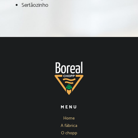
Sertãozinho
MENU
Home
A fábrica
O chopp