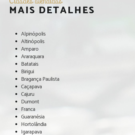
Cidades atendidas
MAIS DETALHES
Alpinópolis
Altinópolis
Amparo
Araraquara
Batatais
Birigui
Bragança Paulista
Caçapava
Cajuru
Dumont
Franca
Guaranésia
Hortolândia
Igarapava